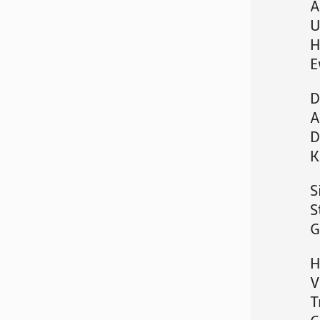
A
U
H
E
D
A
D
K
S
S
G
H
V
T