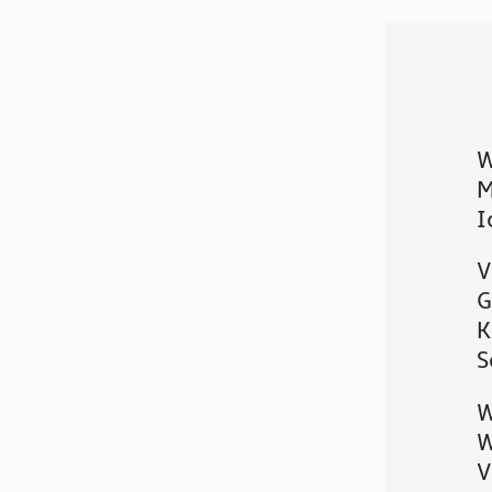
W
M
I
V
G
K
S
W
W
V