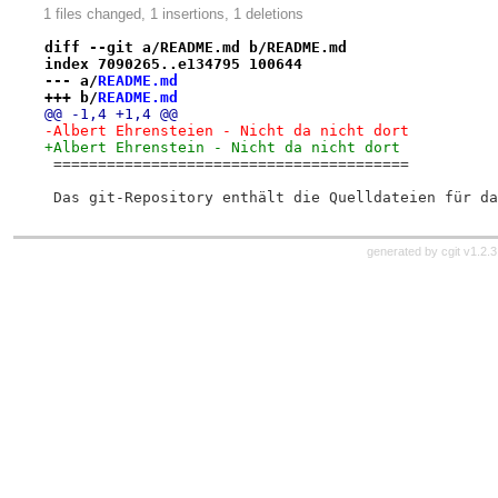
1 files changed, 1 insertions, 1 deletions
diff --git a/README.md b/README.md
index 7090265..e134795 100644
--- a/
README.md
+++ b/
README.md
@@ -1,4 +1,4 @@
-Albert Ehrensteien - Nicht da nicht dort
+Albert Ehrenstein - Nicht da nicht dort
 ========================================
 Das git-Repository enthält die Quelldateien für da
generated by
cgit v1.2.3