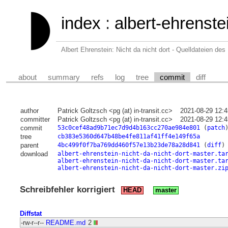
index
:
albert-ehrenste
Albert Ehrenstein: Nicht da nicht dort - Quelldateien d
about
summary
refs
log
tree
commit
diff
author
Patrick Goltzsch <pg (at) in-transit.cc>
2021-08-29 12:
committer
Patrick Goltzsch <pg (at) in-transit.cc>
2021-08-29 12:
commit
53c0cef48ad9b71ec7d9d4b163cc270ae984e801
(
patch
tree
cb383e5360d647b48be4fe811af41ff4e149f65a
parent
4bc499f0f7ba769dd460f57e13b23de78a28d841
(
diff
)
download
albert-ehrenstein-nicht-da-nicht-dort-master.ta
albert-ehrenstein-nicht-da-nicht-dort-master.ta
albert-ehrenstein-nicht-da-nicht-dort-master.zi
Schreibfehler korrigiert
HEAD
master
Diffstat
-rw-r--r--
README.md
2