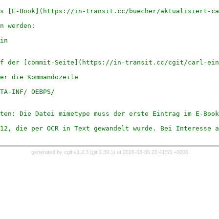
s [E-Book](https://in-transit.cc/buecher/aktualisiert-ca
n werden:
in
f der [commit-Seite](https://in-transit.cc/cgit/carl-ein
er die Kommandozeile
TA-INF/ OEBPS/
ten: Die Datei mimetype muss der erste Eintrag im E-Book
12, die per OCR in Text gewandelt wurde. Bei Interesse a
generated by
cgit v1.2.3
(
git 2.39.1
) at 2026-08-06 20:41:55 +0000