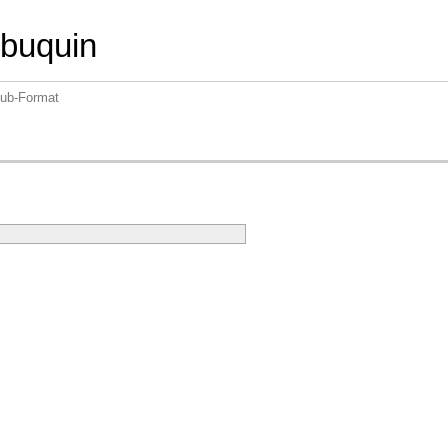
ebuquin
pub-Format