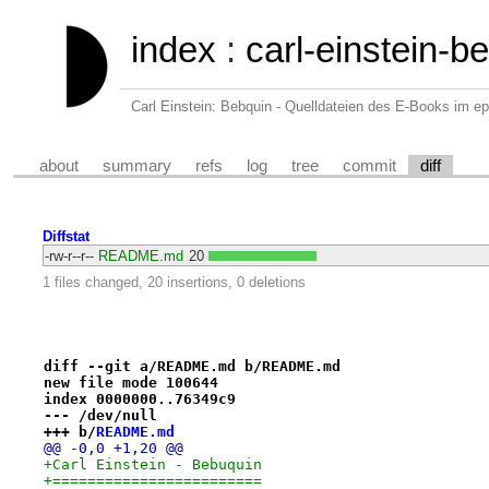
index
:
carl-einstein-b
Carl Einstein: Bebquin - Quelldateien des E-Books im e
about
summary
refs
log
tree
commit
diff
Diffstat
-rw-r--r--
README.md
20
1 files changed, 20 insertions, 0 deletions
diff --git a/README.md b/README.md
new file mode 100644
index 0000000..76349c9
--- /dev/null
+++ b/
README.md
@@ -0,0 +1,20 @@
+Carl Einstein - Bebuquin
+========================