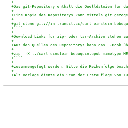
+
+Das git-Repository enthält die Quelldateien für da
+
+Eine Kopie des Repositorys kann mittels git gezoge
+````
+git clone git://in-transit.cc/carl-einstein-bebuqu
+````
+
+Download Links für zip- oder tar-Archive stehen au
+
+Aus den Quellen des Repositorys kann das E-Book üb
+````
+zip -rX ../carl-einstein-bebuquin.epub mimetype ME
+````
+
+zusammengefügt werden. Bitte die Reihenfolge beach
+
+Als Vorlage diente ein Scan der Erstauflage von 19