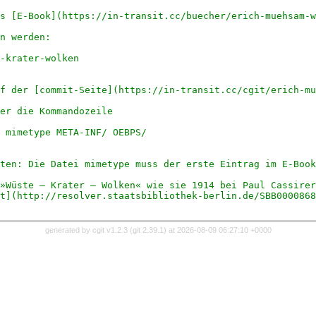
s [E-Book](https://in-transit.cc/buecher/erich-muehsam-w
n werden:
-krater-wolken
f der [commit-Seite](https://in-transit.cc/cgit/erich-mu
er die Kommandozeile
 mimetype META-INF/ OEBPS/
ten: Die Datei mimetype muss der erste Eintrag im E-Book
»Wüste — Krater — Wolken« wie sie 1914 bei Paul Cassirer
t](http://resolver.staatsbibliothek-berlin.de/SBB0000868
generated by
cgit v1.2.3
(
git 2.39.1
) at 2026-08-09 06:27:10 +0000