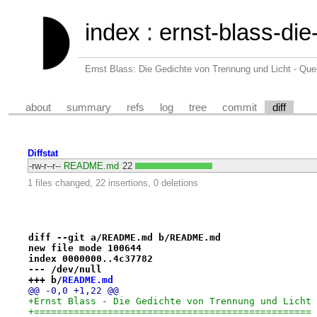
index
:
ernst-blass-die
Ernst Blass: Die Gedichte von Trennung und Licht - Qu
about
summary
refs
log
tree
commit
diff
Diffstat
-rw-r--r--
README.md
22
1 files changed, 22 insertions, 0 deletions
diff --git a/README.md b/README.md
new file mode 100644
index 0000000..4c37782
--- /dev/null
+++ b/
README.md
@@ -0,0 +1,22 @@
+Ernst Blass - Die Gedichte von Trennung und Licht
+=================================================