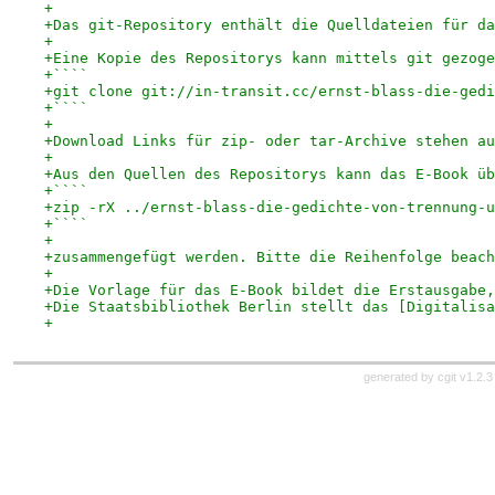
+
+Das git-Repository enthält die Quelldateien für da
+
+Eine Kopie des Repositorys kann mittels git gezoge
+````
+git clone git://in-transit.cc/ernst-blass-die-gedi
+````
+
+Download Links für zip- oder tar-Archive stehen au
+
+Aus den Quellen des Repositorys kann das E-Book üb
+````
+zip -rX ../ernst-blass-die-gedichte-von-trennung-u
+````
+
+zusammengefügt werden. Bitte die Reihenfolge beach
+
+Die Vorlage für das E-Book bildet die Erstausgabe,
+Die Staatsbibliothek Berlin stellt das [Digitalisa
+
generated by
cgit v1.2.3