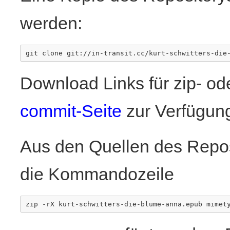
werden:
Download Links für zip- ode
commit-Seite
zur Verfügun
Aus den Quellen des Repos
die Kommandozeile
zip
-
rX
kurt
-
schwitters
-
die
-
blume
-
anna
.
epub
mimet