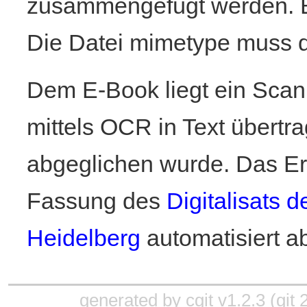
zusammengefügt werden. Bi
Die Datei mimetype muss de
Dem E-Book liegt ein Scan
mittels OCR in Text übertr
abgeglichen wurde. Das Er
Fassung des
Digitalisats d
Heidelberg
automatisiert a
generated by
cgit v1.2.3
(
git 