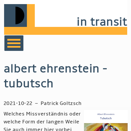
Skip
to
in transit
main
navigation
bücher
albert ehrenstein -
film
tubutsch
musik
2021-10-22
–
Patrick Goltzsch
notizen
Welches Missverständnis oder
welche Form der langen Weile
Sie auch immer hier vorbei