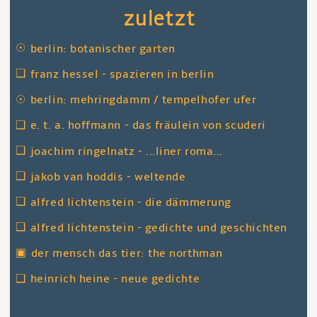
zuletzt
☉
berlin: botanischer garten
❑
franz hessel - spazieren in berlin
☉
berlin: mehringdamm / tempelhofer ufer
❑
e. t. a. hoffmann - das fräulein von scuderi
❑
joachim ringelnatz - ...liner roma...
❑
jakob van hoddis - weltende
❑
alfred lichtenstein - die dämmerung
❑
alfred lichtenstein - gedichte und geschichten
▣
der mensch das tier: the northman
❑
heinrich heine - neue gedichte