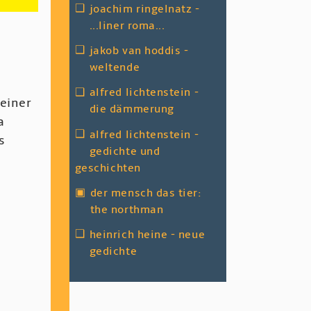
❑
joachim ringelnatz -
...liner roma...
❑
jakob van hoddis -
weltende
❑
alfred lichtenstein -
 einer
die dämmerung
a
❑
alfred lichtenstein -
s
gedichte und
m
geschichten
▣
der mensch das tier:
the northman
❑
heinrich heine - neue
gedichte