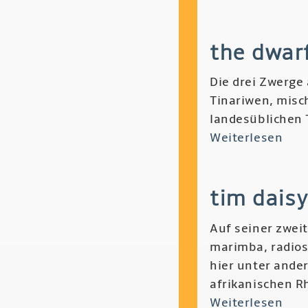
El
Day
Omb
the dwarf
-
Can
Die drei Zwerge
Psic
Tinariwen, misc
y
landesüblichen 
Jale
Weiterlesen
übe
The
Dwa
tim daisy
of
Eas
Auf seiner zwei
Ago
marimba, radios
-
hier unter ande
Bes
afrikanischen R
Weiterlesen
übe