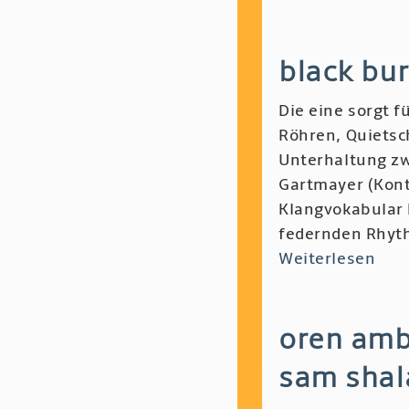
Los
Pir
black bu
-
Inf
Die eine sorgt f
Gol
Röhren, Quietsc
en
Unterhaltung zw
Ker
Gartmayer (Kont
Klangvokabular 
federnden Rhyth
Weiterlesen
übe
Blac
Bur
oren amba
Sou
Gen
sam shal