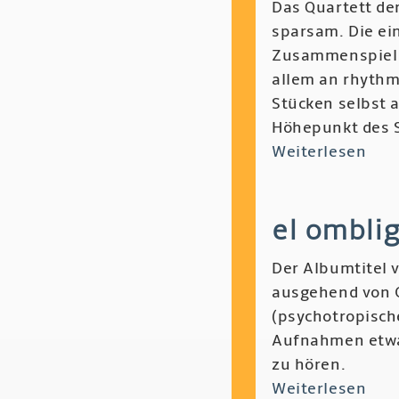
Das Quartett de
sparsam. Die ei
Zusammenspiel w
allem an rhythm
Stücken selbst a
Höhepunkt des 
Weiterlesen
übe
Ore
Amb
el omblig
Mar
Fell,
Der Albumtitel 
Will
ausgehend von C
Guth
(psychotropisch
Sa
Aufnahmen etwa
Sha
zu hören.
-
Weiterlesen
übe
Ogl