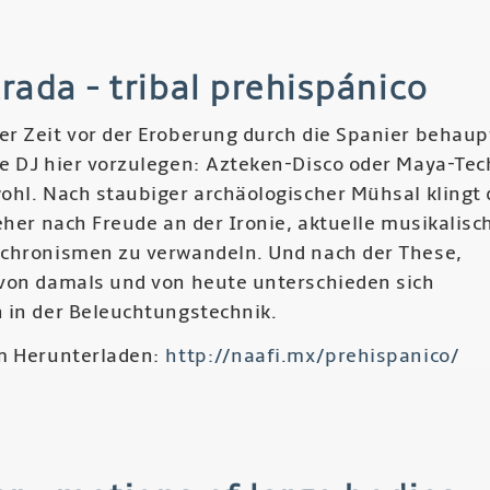
sy
trada - tribal prehispánico
ucent
r Zeit vor der Eroberung durch die Spanier behaup
e DJ hier vorzulegen: Azteken-Disco oder Maya-Te
ohl. Nach staubiger archäologischer Mühsal klingt 
eher nach Freude an der Ironie, aktuelle musikalisc
chronismen zu verwandeln. Und nach der These,
von damals und von heute unterschieden sich
 in der Beleuchtungstechnik.
m Herunterladen:
http://naafi.mx/prehispanico/
r
er
rada