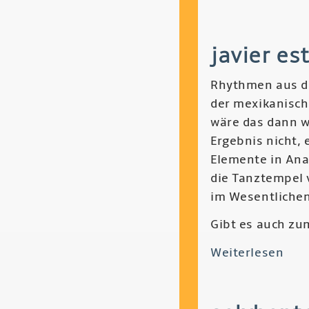
Tim
Dai
javier es
-
Rel
Rhythmen aus de
der mexikanisch
wäre das dann w
Ergebnis nicht, 
Elemente in Ana
die Tanztempel 
im Wesentlichen
Gibt es auch zu
Weiterlesen
übe
Javi
Est
-