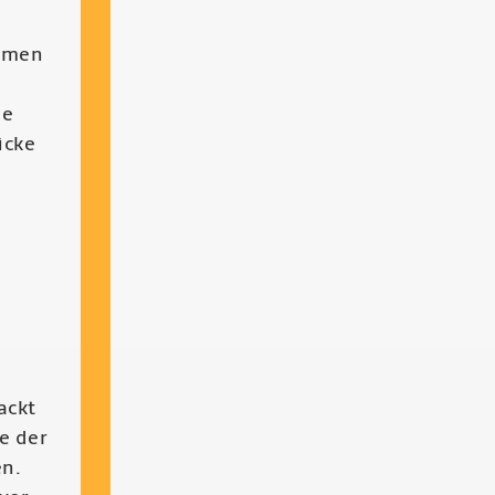
Damen
n
ne
ücke
ackt
e der
en.