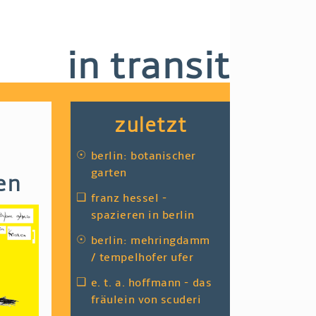
in transit
zuletzt
☉
berlin: botanischer
garten
en
❑
franz hessel -
spazieren in berlin
☉
berlin: mehringdamm
/ tempelhofer ufer
❑
e. t. a. hoffmann - das
fräulein von scuderi