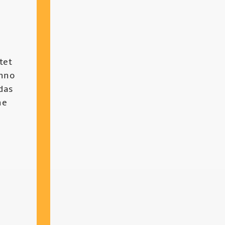
tet
chno
das
he