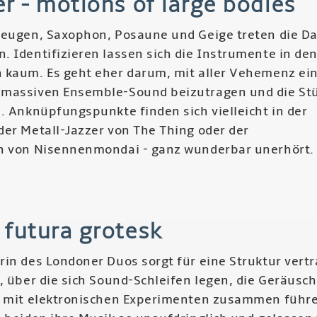
r - motions of large bodies
al
zeugen, Saxophon, Posaune und Geige treten die 
hispánico
. Identifizieren lassen sich die Instrumente in de
 kaum. Es geht eher darum, mit aller Vehemenz ei
 massiven Ensemble-Sound beizutragen und die St
. Anknüpfungspunkte finden sich vielleicht in der
der Metall-Jazzer von The Thing oder der
n von Nisennenmondai - ganz wunderbar unerhört.
r
vhenter
 futura grotesk
ions
in des Londoner Duos sorgt für eine Struktur vertr
ge
, über die sich Sound-Schleifen legen, die Geräusch
ies
c mit elektronischen Experimenten zusammen führ