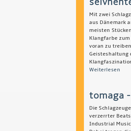
selvhente
Trib
Mit zwei Schlag
Pre
aus Dänemark an
meisten Stücken
Klangfarbe zum
voran zu treiben
Geisteshaltung 
Klangfaszinatio
Weiterlesen
übe
Sel
-
tomaga -
Mot
of
Die Schlagzeuger
Lar
verzerrter Beats
Bod
Industrial Musi