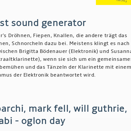
añas
rst sound generator
ame
ür's Dröhnen, Fiepen, Knallen, die andere trägt das
pazo
hen, Schnorcheln dazu bei. Meistens klingt es nach
ischen Brigitta Bödenauer (Elektronik) und Susann
oxen
raaltklarinette), wenn sie sich um ein gemeinsame
bemühen und das Tänzeln der Klarinette mit eine
mus der Elektronik beantwortet wird.
r
k
st
rchi, mark fell, will guthrie,
nd
erator
abi - oglon day