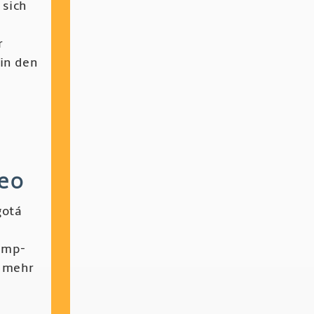
 sich
r
 in den
leo
gotá
amp-
a mehr