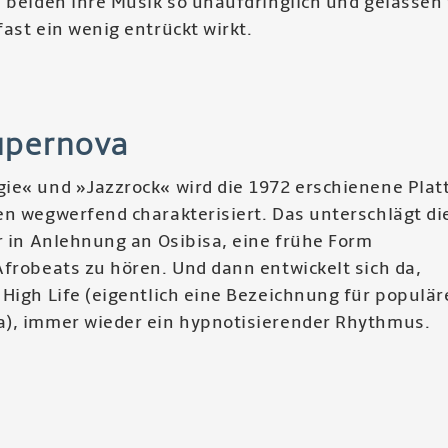
 beiden ihre Musik so unaufdringlich und gelassen 
ast ein wenig entrückt wirkt.
r
aga
supernova
ura
tesk
ie« und »Jazzrock« wird die 1972 erschienene Platt
en wegwerfend charakterisiert. Das unterschlägt di
r in Anlehnung an Osibisa, eine frühe Form
Afrobeats zu hören. Und dann entwickelt sich da,
High Life (eigentlich eine Bezeichnung für populär
), immer wieder ein hypnotisierender Rhythmus.
r
ss
ernova