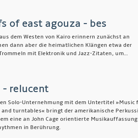
ligo
s of east agouza - bes
ción
 aus dem Westen von Kairo erinnern zunächst an
otrópica
hen dann aber die heimatlichen Klängen etwa der
Trommeln mit Elektronik und Jazz-Zitaten, um…
o
r
rfs
 - relucent
t
ten Solo-Unternehmung mit dem Untertitel »Music 
uza
 and turntables« bringt der amerikanische Perkuss
rem eine an John Cage orientierte Musikauffassung
hythmen in Berührung.
r