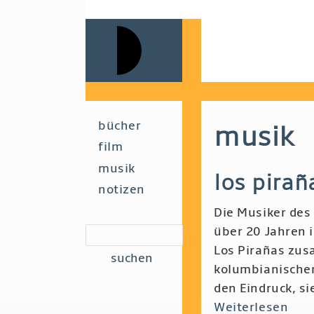
Skip
to
main
navigation
Main
bücher
musik
film
navigation
musik
los pira
notizen
Die Musiker des
über 20 Jahren
suchen
Los Pirañas zu
kolumbianische
den Eindruck, si
Weiterlesen
übe