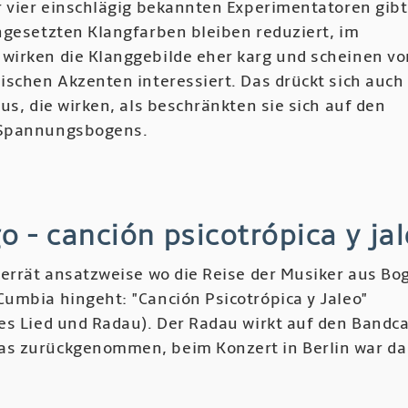
r vier einschlägig bekannten Experimentatoren gibt
ngesetzten Klangfarben bleiben reduziert, im
irken die Klanggebilde eher karg und scheinen vo
ischen Akzenten interessiert. Das drückt sich auch
us, die wirken, als beschränkten sie sich auf den
Spannungsbogens.
r
n
archi,
o - canción psicotrópica y ja
k
verrät ansatzweise wo die Reise der Musiker aus Bo
umbia hingeht: "Canción Psicotrópica y Jaleo"
rie,
es Lied und Radau). Der Radau wirkt auf den Bandc
m
s zurückgenommen, beim Konzert in Berlin war d
labi
r
on