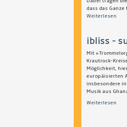
Dabei tragen die
dass das Ganze f
Weiterlesen
übe
Tom
-
ibliss - 
Fut
Gro
Mit »Trommelorg
Krautrock-Kreis
Möglichkeit, hie
europäisierten 
insbesondere in 
Musik aus Ghana
Weiterlesen
übe
Ibli
-
Sup