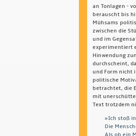
an Tonlagen - v
berauscht bis hi
Mühsams politis
zwischen die St
und im Gegensat
experimentiert e
Hinwendung zum 
durchscheint, d
und Form nicht i
politische Motiv
betrachtet, die
mit unerschütte
Text trotzdem ni
»Ich stoß i
Die Mensche
Als ob ein M