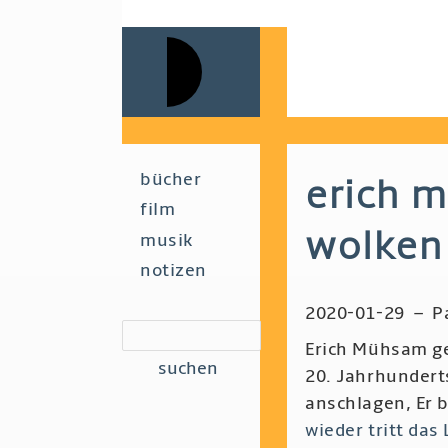
Skip
to
main
navigation
Main
bücher
erich m
film
navigation
wolken
musik
notizen
2020-01-29
–
P
suchen
Erich Mühsam ge
20. Jahrhundert
anschlagen, Er b
wieder tritt das