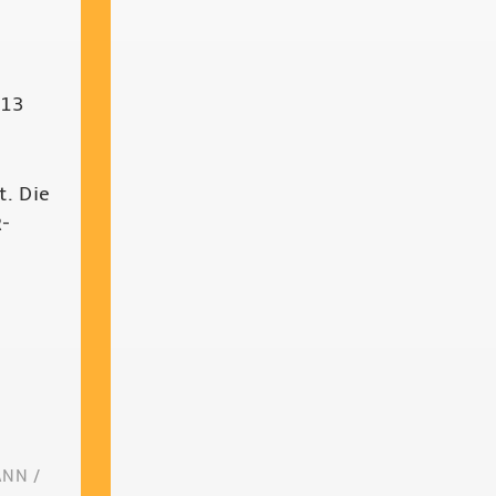
913
t. Die
R-
ANN /