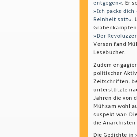
entgegen«
. Er 
»Ich packe dich 
Reinheit satt«
. 
Grabenkämpfen s
»Der Revoluzze
Versen fand Müh
Lesebücher.
Zudem engagiert
politischer Akti
Zeitschriften, b
unterstützte na
Jahren die von d
Mühsam wohl auc
suspekt war: Di
die Anarchisten
Die Gedichte in 