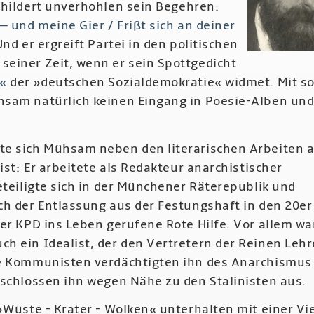
schildert unverhohlen sein Begehren:
— und meine Gier / Frißt sich an deiner
Und er ergreift Partei in den politischen
einer Zeit, wenn er sein Spottgedicht
r«
der »deutschen Sozialdemokratie« widmet. Mit s
sam natürlich keinen Eingang in Poesie-Alben un
e sich Mühsam neben den literarischen Arbeiten a
vist: Er arbeitete als Redakteur anarchistischer
eteiligte sich in der Münchener Räterepublik und
ch der Entlassung aus der Festungshaft in den 20er
er KPD ins Leben gerufene Rote Hilfe. Vor allem wa
h ein Idealist, der den Vertretern der Reinen Lehr
e Kommunisten verdächtigten ihn des Anarchismus
 schlossen ihn wegen Nähe zu den Stalinisten aus.
»Wüste - Krater - Wolken« unterhalten mit einer Vie