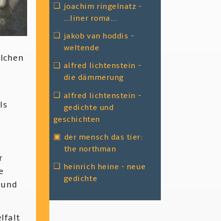
❑
joachim ringelnatz -
...liner roma...
❑
jakob van hoddis -
weltende
olchen
❑
alfred lichtenstein -
d
die dämmerung
❑
alfred lichtenstein -
ls
gedichte und
geschichten
▣
der mensch das tier:
the northman
r
❑
heinrich heine - neue
e
gedichte
 und
lfalt