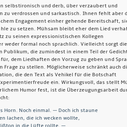
on selbstironisch und derb, über verzaubert und
n zu verdrossen und sarkastisch. Ihnen fehlt aber d
chem Engagement einher gehende Bereitschaft, si
ühle zu setzen. Mühsam bleibt eher dem Lied verha
z zu seinen expressionistischen Kollegen
r weder formal noch sprachlich. Vielleicht sorgt di
Publikum, die zumindest in einem Teil der Gedich
afür, dem Liedhaften den Vorzug zu geben und Spr
n Frage zu stellen. Möglicherweise schränkt auch d
ation, die den Text als Vehikel für die Botschaft
 Experimentierfreude ein. Wirkungsvoll, das stellt 
rlichem Humor fest, ist die Überzeugungsarbeit du
cht:
ns Horn. Noch einmal. — Doch ich staune
n lachen, die ich wecken wollte,
ißton in die Lüfte rollte. —