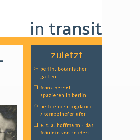
in transit
zuletzt
-
☉
berlin: botanischer
garten
❑
franz hessel -
spazieren in berlin
☉
berlin: mehringdamm
/ tempelhofer ufer
❑
e. t. a. hoffmann - das
fräulein von scuderi