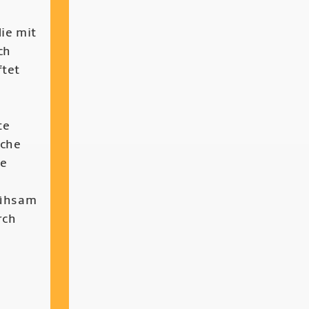
ie mit
ch
ftet
e
te
ache
ie
Mühsam
rch