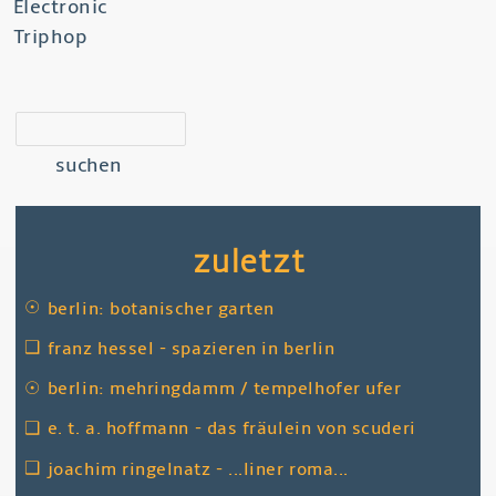
Electronic
Triphop
suchen
zuletzt
☉
berlin: botanischer garten
❑
franz hessel - spazieren in berlin
☉
berlin: mehringdamm / tempelhofer ufer
❑
e. t. a. hoffmann - das fräulein von scuderi
❑
joachim ringelnatz - ...liner roma...