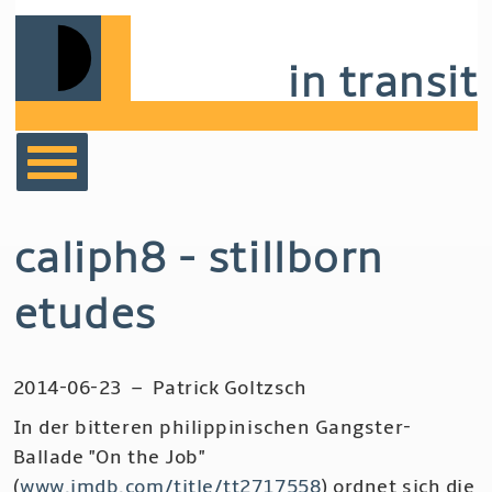
Skip
to
in transit
main
navigation
bücher
caliph8 - stillborn
film
etudes
musik
2014-06-23
–
Patrick Goltzsch
notizen
In der bitteren philippinischen Gangster-
Ballade "On the Job"
(
www.imdb.com/title/tt2717558
) ordnet sich die