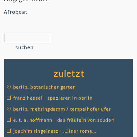
Afrobeat
suchen
zuletzt
☉
berlin: botanischer garten
❑
franz hessel - spazieren in berlin
☉
berlin: mehringdamm / tempelhofer ufer
❑
e. t. a. hoffmann - das fräulein von scuderi
❑
joachim ringelnatz - ...liner roma...