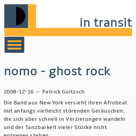
Skip
to
in transit
main
navigation
bücher
nomo - ghost rock
film
2008-12-16
–
Patrick Goltzsch
musik
Die Band aus New York versieht ihren Afrobeat
mit anfangs vielleicht störenden Geräuschen,
notizen
die sich aber schnell in Verzierungen wandeln
und der Tanzbarkeit vieler Stücke nicht
entgegen stehen.