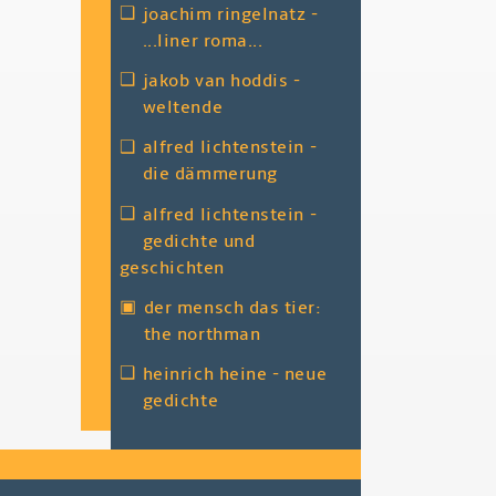
❑
joachim ringelnatz -
...liner roma...
❑
jakob van hoddis -
weltende
❑
alfred lichtenstein -
die dämmerung
❑
alfred lichtenstein -
gedichte und
geschichten
▣
der mensch das tier:
the northman
❑
heinrich heine - neue
gedichte