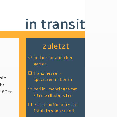
in transit
zuletzt
☉
berlin: botanischer
garten
❑
franz hessel -
sie
spazieren in berlin
hr
☉
berlin: mehringdamm
d 80er
/ tempelhofer ufer
❑
e. t. a. hoffmann - das
fräulein von scuderi