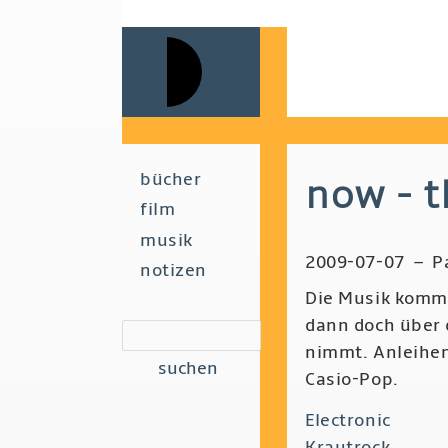
Skip
to
main
navigation
Main
bücher
now - 
film
navigation
musik
2009-07-07
–
P
notizen
Die Musik kommt 
dann doch über 
suchen
nimmt. Anleihen
Casio-Pop.
Electronic
Krautrock