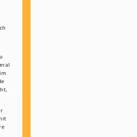
rch
zu
eral
 im
de
ht,
r
mit
re