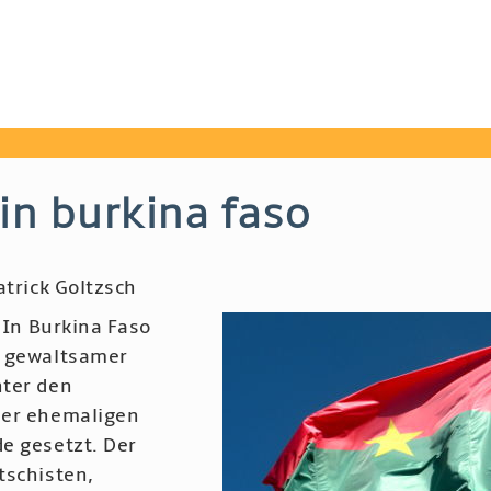
in burkina faso
atrick Goltzsch
.
In Burkina Faso
n gewaltsamer
ter den
der ehemaligen
e gesetzt. Der
tschisten,