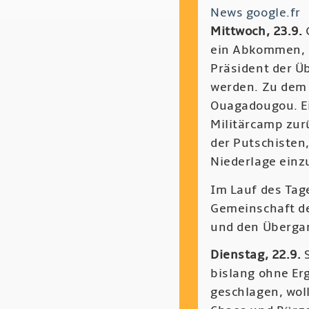
News google.fr
Mittwoch, 23.9.
ein Abkommen, d
Präsident der Ü
werden. Zu dem
Ouagadougou. Ei
Militärcamp zurü
der Putschisten
Niederlage ein
Im Lauf des Tag
Gemeinschaft de
und den Übergan
Dienstag, 22.9.
S
bislang ohne Erg
geschlagen, woll