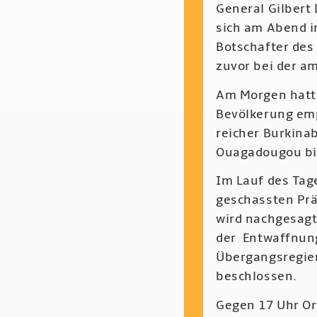
General Gilbert 
sich am Abend i
Botschafter des
zuvor bei der a
Am Morgen hatte
Bevölkerung emp
reicher Burkinab
Ouagadougou bis
Im Lauf des Tage
geschassten Prä
wird nachgesag
der Entwaffnung
Übergangsregier
beschlossen.
Gegen 17 Uhr Or