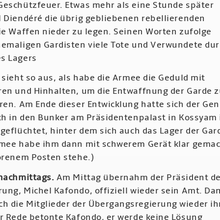
Geschützfeuer. Etwas mehr als eine Stunde später
l Diendéré die übrig gebliebenen rebellierenden
die Waffen nieder zu legen. Seinen Worten zufolge
hemaligen Gardisten viele Tote und Verwundete du
s Lagers
 sieht so aus, als habe die Armee die Geduld mit
ren und Hinhalten, um die Entwaffnung der Garde 
ren. Am Ende dieser Entwicklung hatte sich der Gen
ch in den Bunker am Präsidentenpalast in Kossyam
geflüchtet, hinter dem sich auch das Lager der Gar
rmee habe ihm dann mit schwerem Gerät klar gemac
lorenem Posten stehe.)
 nachmittags.
Am Mittag übernahm der Präsident de
ung, Michel Kafondo, offiziell wieder sein Amt. Da
 die Mitglieder der Übergangsregierung wieder ih
er Rede betonte Kafondo, er werde keine Lösung