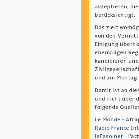
akzeptieren, die
berücksichtigt.
Das zielt womögl
von den Vermittl
Einigung überno
ehemaligen Reg
kandidieren und 
Zivilgesellscha
und am Montag 
Damit ist an die
und nicht über d
folgende Quelle
Le Monde
- Afri
Radio France In
leFaso.net
- l'ac