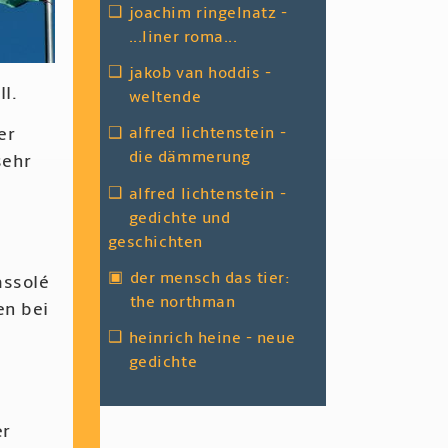
❑
joachim ringelnatz -
...liner roma...
❑
jakob van hoddis -
l.
weltende
❑
alfred lichtenstein -
er
die dämmerung
sehr
❑
alfred lichtenstein -
gedichte und
geschichten
▣
der mensch das tier:
assolé
the northman
en bei
❑
heinrich heine - neue
gedichte
er