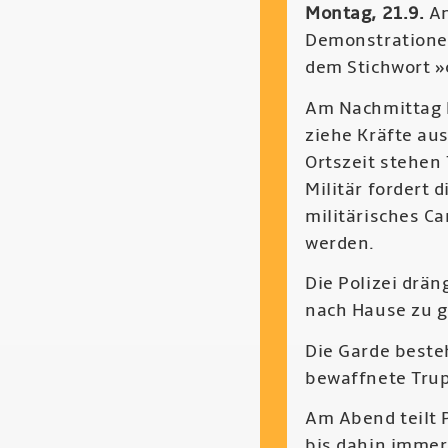
Montag, 21.9.
A
Demonstrationen
dem Stichwort »
Am Nachmittag b
ziehe Kräfte au
Ortszeit stehen
Militär fordert 
militärisches Ca
werden.
Die Polizei drä
nach Hause zu 
Die Garde beste
bewaffnete Trup
Am Abend teilt 
bis dahin immer