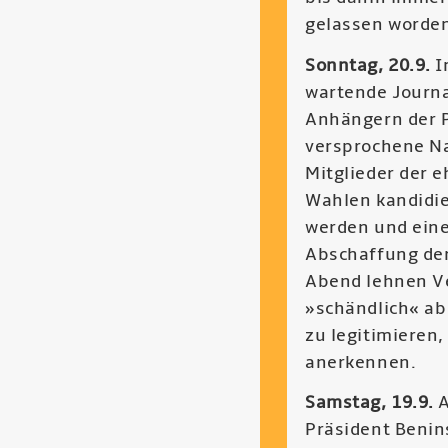
gelassen worde
Sonntag, 20.9.
I
wartende Journa
Anhängern der P
versprochene Na
Mitglieder der 
Wahlen kandidier
werden und eine
Abschaffung der
Abend lehnen Ver
»schändlich« ab
zu legitimieren
anerkennen.
Samstag, 19.9.
A
Präsident Benin