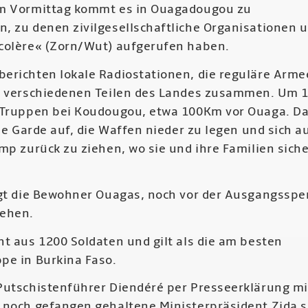
m Vormittag kommt es in Ouagadougou zu
, zu denen zivilgesellschaftliche Organisationen 
colère« (Zorn/Wut) aufgerufen haben.
erichten lokale Radiostationen, die reguläre Arme
s verschiedenen Teilen des Landes zusammen. Um 
 Truppen bei Koudougou, etwa 100Km vor Ouaga. D
die Garde auf, die Waffen nieder zu legen und sich a
mp zurück zu ziehen, wo sie und ihre Familien siche
ngt die Bewohner Ouagas, noch vor der Ausgangsspe
gehen.
ht aus 1200 Soldaten und gilt als die am besten
pe in Burkina Faso.
Putschistenführer Diendéré per Presseerklärung mi
 noch gefangen gehaltene Ministerpräsident Zida se