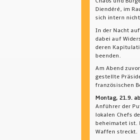
Chaos und Bürge
Diendéré, im Ra
sich intern nich
In der Nacht au
dabei auf Widers
deren Kapitulati
beenden.
Am Abend zuvor 
gestellte Präsid
französischen B
Montag, 21.9. a
Anführer der Pu
lokalen Chefs d
beheimatet ist.
Waffen streckt.