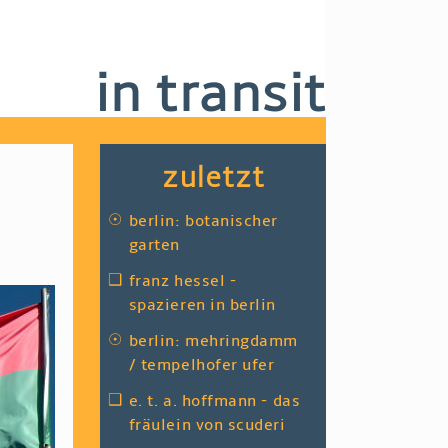
in transit
zuletzt
☉
berlin: botanischer
garten
❑
franz hessel -
spazieren in berlin
☉
berlin: mehringdamm
/ tempelhofer ufer
❑
e. t. a. hoffmann - das
fräulein von scuderi