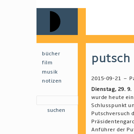
Skip
to
main
navigation
Main
bücher
putsch 
film
navigation
musik
2015-09-21
–
P
notizen
Dienstag, 29. 9
wurde heute ei
suchen
Schlusspunkt un
Putschversuch 
Präsidentengard
Anführer der Pu