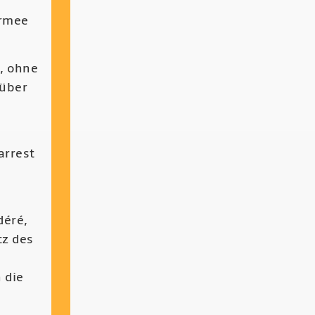
Armee
, ohne
 über
arrest
déré,
tz des
 die