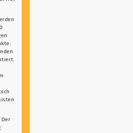
werden
0
gen
nkte:
enden
tiert
am
tsch
histen
 Der
g