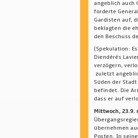
angeblich auch 
forderte Genera
Gardisten auf, 
beklagten die e
den Beschuss de
(Spekulation: Es
Diendérés Lavie
verzögern, verlo
zuletzt angebli
Süden der Stadt 
befindet. Die A
dass er auf ver
Mittwoch, 23.9.
Übergangsregier
übernehmen auch
Posten. In sein