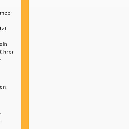
rmee
tzt
ein
führer
e
fen
r
n