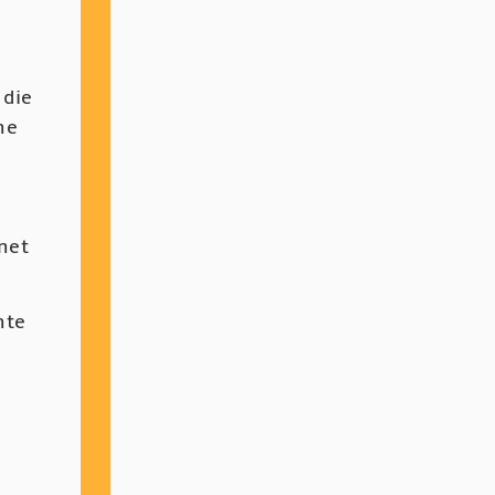
 die
he
net
hte