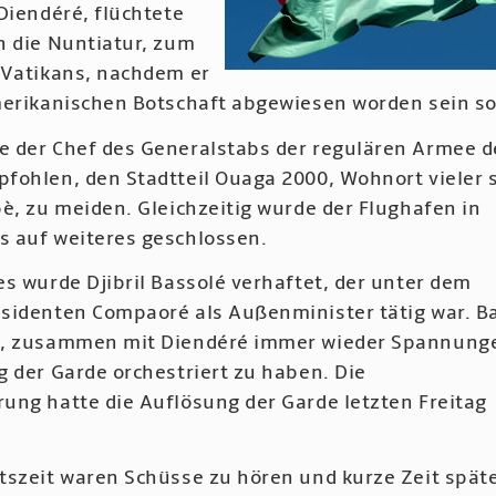
Diendéré, flüchtete
n die Nuntiatur, zum
 Vatikans, nachdem er
merikanischen Botschaft abgewiesen worden sein sol
 der Chef des Generalstabs der regulären Armee d
fohlen, den Stadtteil Ouaga 2000, Wohnort vieler 
è, zu meiden. Gleichzeitig wurde der Flughafen in
 auf weiteres geschlossen.
s wurde Djibril Bassolé verhaftet, der unter dem
sidenten Compaoré als Außenminister tätig war. B
t, zusammen mit Diendéré immer wieder Spannung
 der Garde orchestriert zu haben. Die
ung hatte die Auflösung der Garde letzten Freitag
tszeit waren Schüsse zu hören und kurze Zeit spät