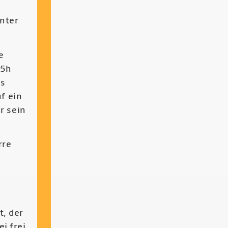
unter
e
15h
as
uf ein
r sein
rre
t, der
i frei