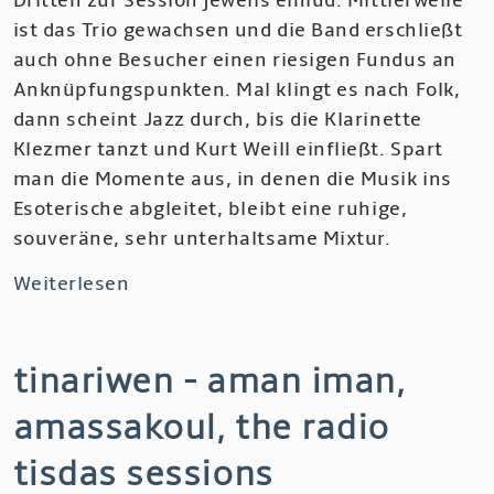
Dritten zur Session jeweils einlud. Mittlerweile
Cherry
ist das Trio gewachsen und die Band erschließt
Thing
auch ohne Besucher einen riesigen Fundus an
Anknüpfungspunkten. Mal klingt es nach Folk,
dann scheint Jazz durch, bis die Klarinette
Klezmer tanzt und Kurt Weill einfließt. Spart
man die Momente aus, in denen die Musik ins
Esoterische abgleitet, bleibt eine ruhige,
souveräne, sehr unterhaltsame Mixtur.
Weiterlesen
über
Tin
Hat
tinariwen - aman iman,
(Trio)
-
amassakoul, the radio
Helium,
The
tisdas sessions
Sad