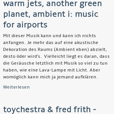
warm jets, another green
So
Confused
planet, ambient i: music
for airports
Mit dieser Musik kann und kann ich nichts
anfangen. Je mehr das auf eine akustische
Dekoration des Raums (Ambient eben) abzielt,
desto öder wird's. Vielleicht liegt es daran, dass
die Geräusche letztlich mit Musik so viel zu tun
haben, wie eine Lava-Lampe mit Licht. Aber
womöglich kann mich ja jemand aufklären.
Weiterlesen
über
Brian
Eno
toychestra & fred frith -
-