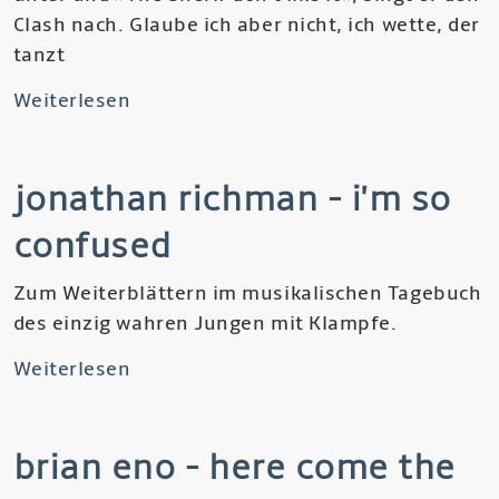
Clash nach. Glaube ich aber nicht, ich wette, der
de
tanzt
Florida
Weiterlesen
über
Rachid
Taha
jonathan richman - i'm so
-
Tékitoi
confused
Zum Weiterblättern im musikalischen Tagebuch
des einzig wahren Jungen mit Klampfe.
Weiterlesen
über
Jonathan
Richman
brian eno - here come the
-
I'm