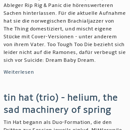
Ableger Rip Rig & Panic die hörenswerteren
Sachen hinterlassen. Für die aktuelle Aufnahme
hat sie die norwegischen Brachialjazzer von
The Thing domestiziert, und mischt eigene
Stücke mit Cover-Versionen - unter anderem
von ihrem Vater. Too Tough Too Die bezieht sich
leider nicht auf die Ramones, dafür verbeugt sie
sich vor Suicide: Dream Baby Dream.
Weiterlesen
über
Neneh
Cherry
tin hat (trio) - helium, the
&
the
sad machinery of spring
Thing
-
Tin Hat begann als Duo-Formation, die den
The