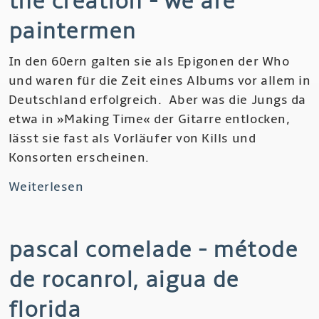
the creation - we are
Iman,
paintermen
Amassakoul,
The
In den 60ern galten sie als Epigonen der Who
Radio
und waren für die Zeit eines Albums vor allem in
Tisdas
Deutschland erfolgreich. Aber was die Jungs da
Sessions
etwa in »Making Time« der Gitarre entlocken,
lässt sie fast als Vorläufer von Kills und
Konsorten erscheinen.
Weiterlesen
über
The
Creation
pascal comelade - métode
-
We
de rocanrol, aigua de
are
Paintermen
florida