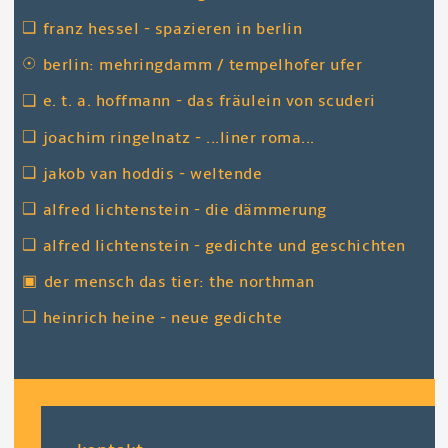
❑
franz hessel - spazieren in berlin
☉
berlin: mehringdamm / tempelhofer ufer
❑
e. t. a. hoffmann - das fräulein von scuderi
❑
joachim ringelnatz - ...liner roma...
❑
jakob van hoddis - weltende
❑
alfred lichtenstein - die dämmerung
❑
alfred lichtenstein - gedichte und geschichten
▣
der mensch das tier: the northman
❑
heinrich heine - neue gedichte
fußzeile