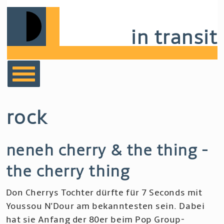
Skip
to
in transit
main
navigation
bücher
rock
film
neneh cherry & the thing -
musik
the cherry thing
notizen
Don Cherrys Tochter dürfte für 7 Seconds mit
Youssou N'Dour am bekanntesten sein. Dabei
hat sie Anfang der 80er beim Pop Group-