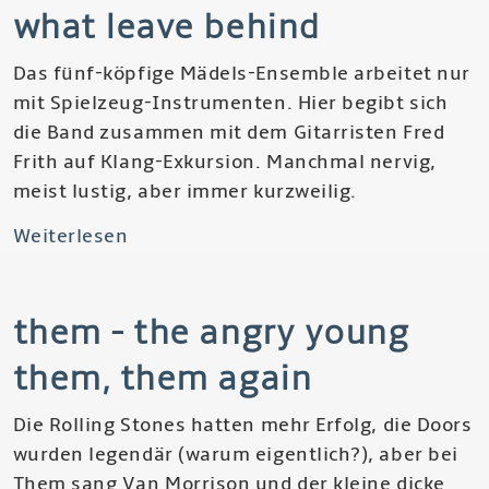
Here
what leave behind
Come
The
Das fünf-köpfige Mädels-Ensemble arbeitet nur
Warm
mit Spielzeug-Instrumenten. Hier begibt sich
Jets,
die Band zusammen mit dem Gitarristen Fred
Another
Frith auf Klang-Exkursion. Manchmal nervig,
Green
meist lustig, aber immer kurzweilig.
Planet,
Weiterlesen
über
Ambient
Toychestra
I:
&
Music
them - the angry young
Fred
For
Frith
Airports
them, them again
-
What
Die Rolling Stones hatten mehr Erfolg, die Doors
Leave
wurden legendär (warum eigentlich?), aber bei
Behind
Them sang Van Morrison und der kleine dicke