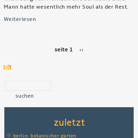
Mann hatte wesentlich mehr Soul als der Rest.
Weiterlesen
über
Them
-
The
seitennummerierung
seite 1
nächste
››
Angry
seite
Young
Them,
Them
suchen
Again
zuletzt
☉
berlin: botanischer garten