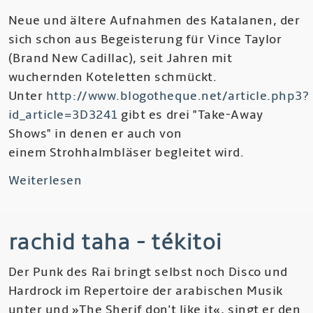
Neue und ältere Aufnahmen des Katalanen, der
sich schon aus Begeisterung für Vince Taylor
(Brand New Cadillac), seit Jahren mit
wuchernden Koteletten schmückt.
Unter
http://www.blogotheque.net/article.php3?
id_article=3D3241
gibt es drei "Take-Away
Shows" in denen er auch von
einem Strohhalmbläser begleitet wird.
Weiterlesen
über
Pascal
Comelade
rachid taha - tékitoi
-
Métode
Der Punk des Rai bringt selbst noch Disco und
de
Hardrock im Repertoire der arabischen Musik
Rocanrol,
unter und »The Sherif don't like it«, singt er den
Aigua