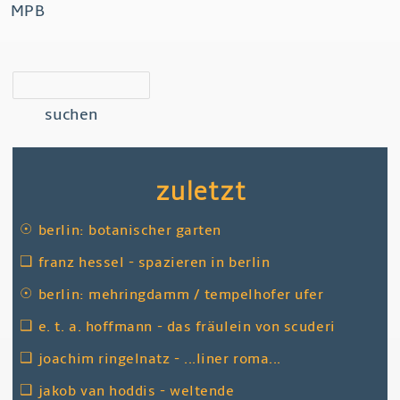
MPB
suchen
zuletzt
☉
berlin: botanischer garten
❑
franz hessel - spazieren in berlin
☉
berlin: mehringdamm / tempelhofer ufer
❑
e. t. a. hoffmann - das fräulein von scuderi
❑
joachim ringelnatz - ...liner roma...
❑
jakob van hoddis - weltende