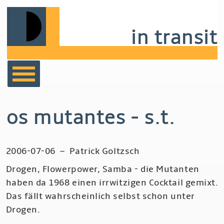
Skip
to
in transit
main
navigation
bücher
os mutantes - s.t.
film
2006-07-06
–
Patrick Goltzsch
musik
Drogen, Flowerpower, Samba - die Mutanten
haben da 1968 einen irrwitzigen Cocktail gemixt.
notizen
Das fällt wahrscheinlich selbst schon unter
Drogen.