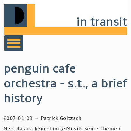
Skip
to
in transit
main
navigation
bücher
penguin cafe
film
orchestra - s.t., a brief
musik
history
notizen
2007-01-09
–
Patrick Goltzsch
Nee, das ist keine Linux-Musik. Seine Themen