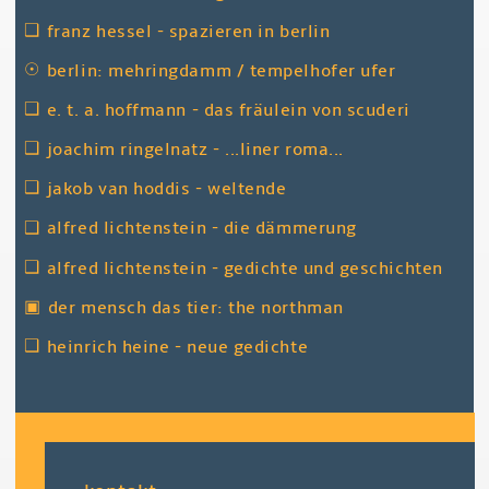
❑
franz hessel - spazieren in berlin
☉
berlin: mehringdamm / tempelhofer ufer
❑
e. t. a. hoffmann - das fräulein von scuderi
❑
joachim ringelnatz - ...liner roma...
❑
jakob van hoddis - weltende
❑
alfred lichtenstein - die dämmerung
❑
alfred lichtenstein - gedichte und geschichten
▣
der mensch das tier: the northman
❑
heinrich heine - neue gedichte
fußzeile