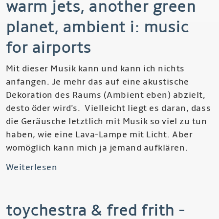
warm jets, another green
So
Confused
planet, ambient i: music
for airports
Mit dieser Musik kann und kann ich nichts
anfangen. Je mehr das auf eine akustische
Dekoration des Raums (Ambient eben) abzielt,
desto öder wird's. Vielleicht liegt es daran, dass
die Geräusche letztlich mit Musik so viel zu tun
haben, wie eine Lava-Lampe mit Licht. Aber
womöglich kann mich ja jemand aufklären.
Weiterlesen
über
Brian
Eno
toychestra & fred frith -
-