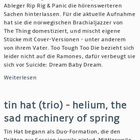
Ableger Rip Rig & Panic die hörenswerteren
Sachen hinterlassen. Für die aktuelle Aufnahme
hat sie die norwegischen Brachialjazzer von
The Thing domestiziert, und mischt eigene
Stücke mit Cover-Versionen - unter anderem
von ihrem Vater. Too Tough Too Die bezieht sich
leider nicht auf die Ramones, dafür verbeugt sie
sich vor Suicide: Dream Baby Dream.
Weiterlesen
über
Neneh
Cherry
tin hat (trio) - helium, the
&
the
sad machinery of spring
Thing
-
Tin Hat begann als Duo-Formation, die den
The