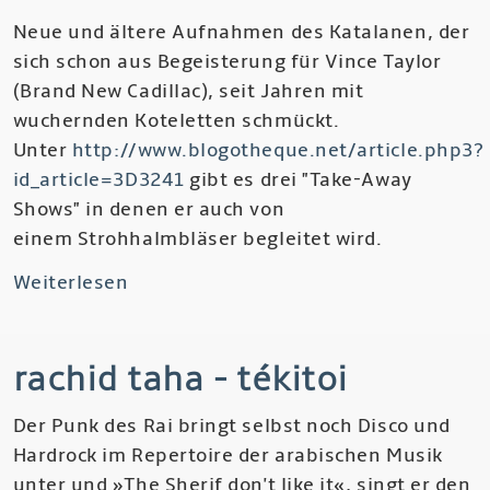
Neue und ältere Aufnahmen des Katalanen, der
sich schon aus Begeisterung für Vince Taylor
(Brand New Cadillac), seit Jahren mit
wuchernden Koteletten schmückt.
Unter
http://www.blogotheque.net/article.php3?
id_article=3D3241
gibt es drei "Take-Away
Shows" in denen er auch von
einem Strohhalmbläser begleitet wird.
Weiterlesen
über
Pascal
Comelade
rachid taha - tékitoi
-
Métode
Der Punk des Rai bringt selbst noch Disco und
de
Hardrock im Repertoire der arabischen Musik
Rocanrol,
unter und »The Sherif don't like it«, singt er den
Aigua