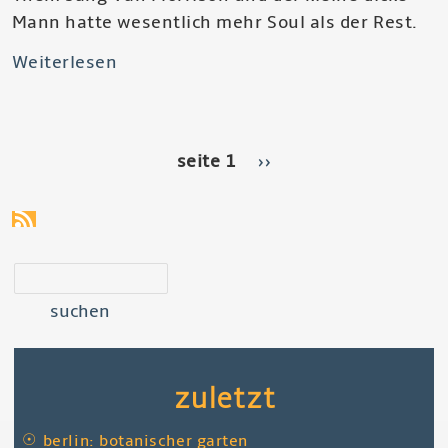
Mann hatte wesentlich mehr Soul als der Rest.
Weiterlesen
über
Them
-
The
seitennummerierung
seite 1
nächste
››
Angry
seite
Young
Them,
Them
suchen
Again
zuletzt
☉
berlin: botanischer garten