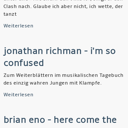
Clash nach. Glaube ich aber nicht, ich wette, der
de
tanzt
Florida
Weiterlesen
über
Rachid
Taha
jonathan richman - i'm so
-
Tékitoi
confused
Zum Weiterblättern im musikalischen Tagebuch
des einzig wahren Jungen mit Klampfe.
Weiterlesen
über
Jonathan
Richman
brian eno - here come the
-
I'm