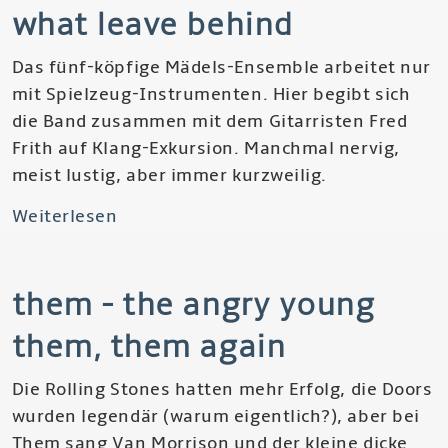
Here
what leave behind
Come
The
Das fünf-köpfige Mädels-Ensemble arbeitet nur
Warm
mit Spielzeug-Instrumenten. Hier begibt sich
Jets,
die Band zusammen mit dem Gitarristen Fred
Another
Frith auf Klang-Exkursion. Manchmal nervig,
Green
meist lustig, aber immer kurzweilig.
Planet,
Weiterlesen
über
Ambient
Toychestra
I:
&
Music
them - the angry young
Fred
For
Frith
Airports
them, them again
-
What
Die Rolling Stones hatten mehr Erfolg, die Doors
Leave
wurden legendär (warum eigentlich?), aber bei
Behind
Them sang Van Morrison und der kleine dicke