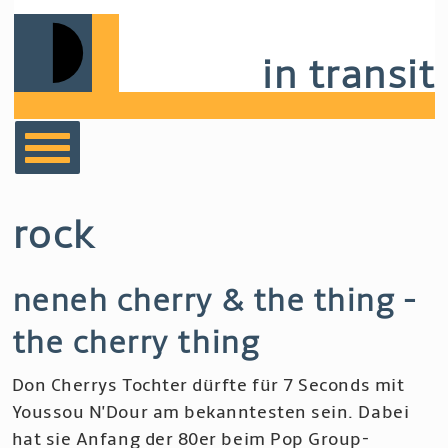
Skip
to
in transit
main
navigation
bücher
rock
film
neneh cherry & the thing -
musik
the cherry thing
notizen
Don Cherrys Tochter dürfte für 7 Seconds mit
Youssou N'Dour am bekanntesten sein. Dabei
hat sie Anfang der 80er beim Pop Group-