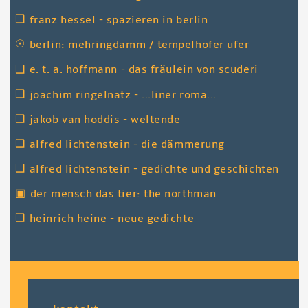
❑
franz hessel - spazieren in berlin
☉
berlin: mehringdamm / tempelhofer ufer
❑
e. t. a. hoffmann - das fräulein von scuderi
❑
joachim ringelnatz - ...liner roma...
❑
jakob van hoddis - weltende
❑
alfred lichtenstein - die dämmerung
❑
alfred lichtenstein - gedichte und geschichten
▣
der mensch das tier: the northman
❑
heinrich heine - neue gedichte
fußzeile