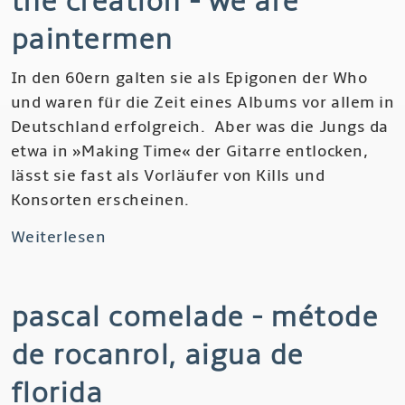
the creation - we are
Iman,
paintermen
Amassakoul,
The
In den 60ern galten sie als Epigonen der Who
Radio
und waren für die Zeit eines Albums vor allem in
Tisdas
Deutschland erfolgreich. Aber was die Jungs da
Sessions
etwa in »Making Time« der Gitarre entlocken,
lässt sie fast als Vorläufer von Kills und
Konsorten erscheinen.
Weiterlesen
über
The
Creation
pascal comelade - métode
-
We
de rocanrol, aigua de
are
Paintermen
florida