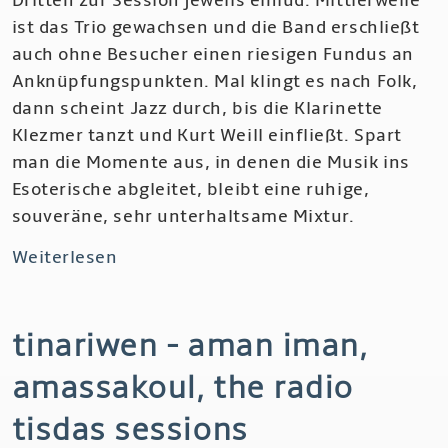
Dritten zur Session jeweils einlud. Mittlerweile
Cherry
ist das Trio gewachsen und die Band erschließt
Thing
auch ohne Besucher einen riesigen Fundus an
Anknüpfungspunkten. Mal klingt es nach Folk,
dann scheint Jazz durch, bis die Klarinette
Klezmer tanzt und Kurt Weill einfließt. Spart
man die Momente aus, in denen die Musik ins
Esoterische abgleitet, bleibt eine ruhige,
souveräne, sehr unterhaltsame Mixtur.
Weiterlesen
über
Tin
Hat
tinariwen - aman iman,
(Trio)
-
amassakoul, the radio
Helium,
The
tisdas sessions
Sad