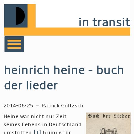
Skip
to
in transit
main
navigation
bücher
heinrich heine - buch
film
der lieder
musik
2014-06-25
–
Patrick Goltzsch
notizen
Heine war nicht nur Zeit
seines Lebens in Deutschland
umstritten.
[1]
Gründe für