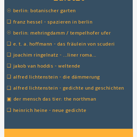
☉
berlin: botanischer garten
❑
franz hessel - spazieren in berlin
☉
berlin: mehringdamm / tempelhofer ufer
❑
e. t. a. hoffmann - das fräulein von scuderi
❑
joachim ringelnatz - ...liner roma...
❑
jakob van hoddis - weltende
❑
alfred lichtenstein - die dämmerung
❑
alfred lichtenstein - gedichte und geschichten
▣
der mensch das tier: the northman
❑
heinrich heine - neue gedichte