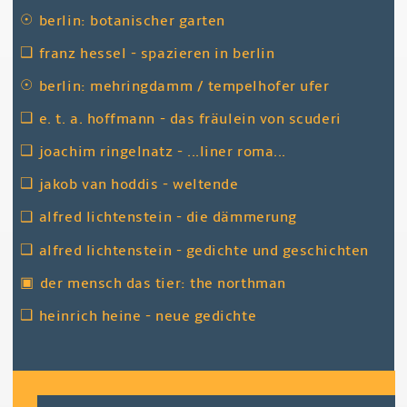
☉
berlin: botanischer garten
❑
franz hessel - spazieren in berlin
☉
berlin: mehringdamm / tempelhofer ufer
❑
e. t. a. hoffmann - das fräulein von scuderi
❑
joachim ringelnatz - ...liner roma...
❑
jakob van hoddis - weltende
❑
alfred lichtenstein - die dämmerung
❑
alfred lichtenstein - gedichte und geschichten
▣
der mensch das tier: the northman
❑
heinrich heine - neue gedichte