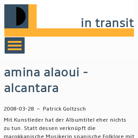
Skip
to
in transit
main
navigation
bücher
amina alaoui -
film
alcantara
musik
2008-03-28
–
Patrick Goltzsch
notizen
Mit Kunstleder hat der Albumtitel eher nichts
zu tun. Statt dessen verknüpft die
marokkanische Musikerin spanische Folklore mit