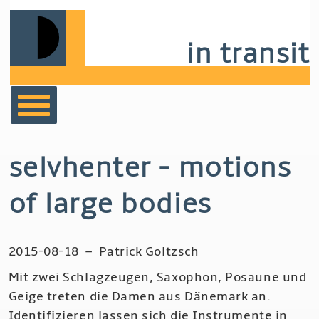
Skip
to
in transit
main
navigation
bücher
selvhenter - motions
film
of large bodies
musik
2015-08-18
–
Patrick Goltzsch
notizen
Mit zwei Schlagzeugen, Saxophon, Posaune und
Geige treten die Damen aus Dänemark an.
Identifizieren lassen sich die Instrumente in