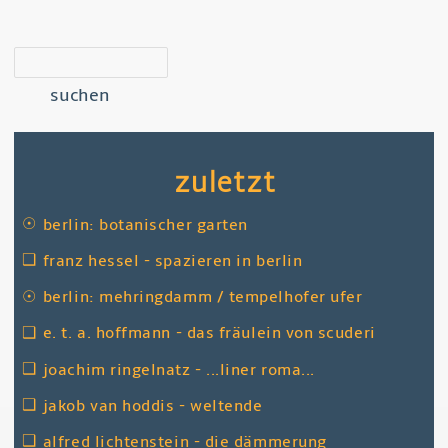
suchen
zuletzt
☉
berlin: botanischer garten
❑
franz hessel - spazieren in berlin
☉
berlin: mehringdamm / tempelhofer ufer
❑
e. t. a. hoffmann - das fräulein von scuderi
❑
joachim ringelnatz - ...liner roma...
❑
jakob van hoddis - weltende
❑
alfred lichtenstein - die dämmerung