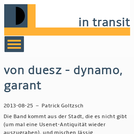
Skip
to
in transit
main
navigation
bücher
von duesz - dynamo,
film
garant
musik
2013-08-25
–
Patrick Goltzsch
notizen
Die Band kommt aus der Stadt, die es nicht gibt
(um mal eine Usenet-Antiquität wieder
auszugraben), und mischen lässig