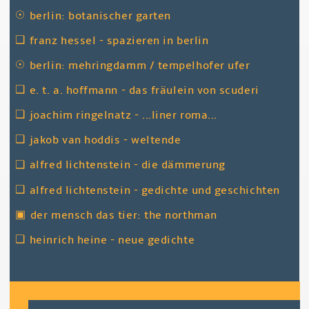
☉
berlin: botanischer garten
❑
franz hessel - spazieren in berlin
☉
berlin: mehringdamm / tempelhofer ufer
❑
e. t. a. hoffmann - das fräulein von scuderi
❑
joachim ringelnatz - ...liner roma...
❑
jakob van hoddis - weltende
❑
alfred lichtenstein - die dämmerung
❑
alfred lichtenstein - gedichte und geschichten
▣
der mensch das tier: the northman
❑
heinrich heine - neue gedichte