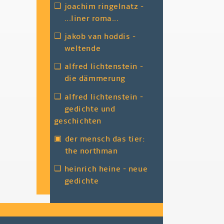
❑
joachim ringelnatz -
...liner roma...
❑
jakob van hoddis -
weltende
❑
alfred lichtenstein -
die dämmerung
❑
alfred lichtenstein -
gedichte und
geschichten
▣
der mensch das tier:
the northman
❑
heinrich heine - neue
gedichte