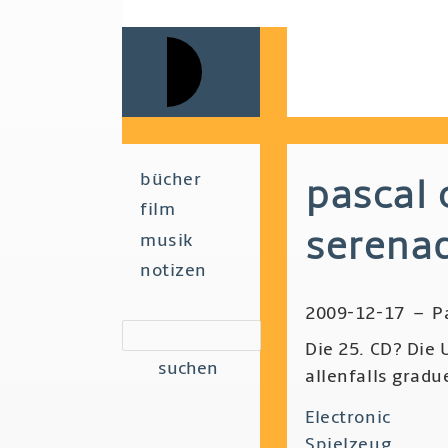
Skip
to
main
navigation
Main
bücher
pascal 
film
navigation
serena
musik
notizen
2009-12-17
–
P
suchen
Die 25. CD? Die
allenfalls gradu
Electronic
Spielzeug