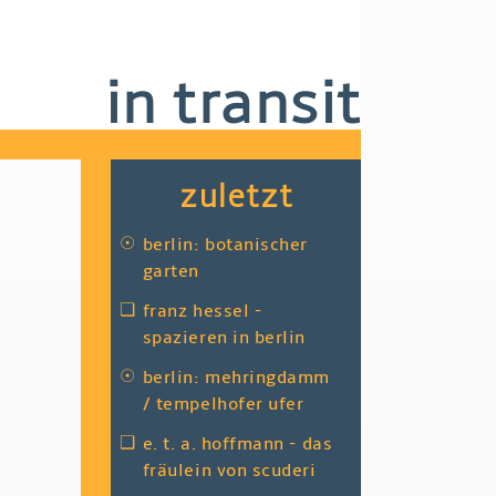
in transit
zuletzt
☉
berlin: botanischer
garten
❑
franz hessel -
spazieren in berlin
☉
berlin: mehringdamm
/ tempelhofer ufer
❑
e. t. a. hoffmann - das
fräulein von scuderi