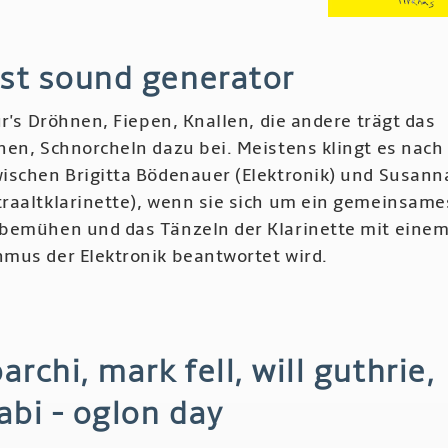
añas
rst sound generator
ame
ür's Dröhnen, Fiepen, Knallen, die andere trägt das
pazo
hen, Schnorcheln dazu bei. Meistens klingt es nach
ischen Brigitta Bödenauer (Elektronik) und Susann
oxen
raaltklarinette), wenn sie sich um ein gemeinsame
bemühen und das Tänzeln der Klarinette mit eine
mus der Elektronik beantwortet wird.
r
k
st
rchi, mark fell, will guthrie,
nd
erator
abi - oglon day