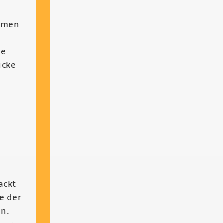
Damen
n
ne
ücke
ackt
e der
en.