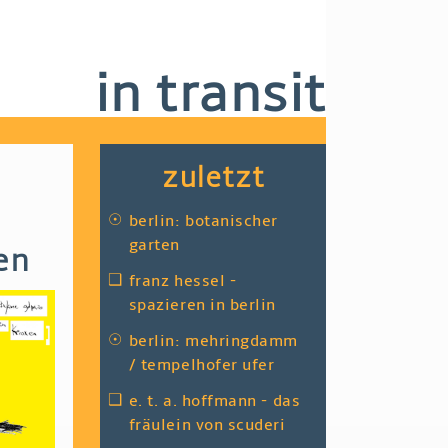
in transit
zuletzt
☉
berlin: botanischer
garten
en
❑
franz hessel -
spazieren in berlin
☉
berlin: mehringdamm
/ tempelhofer ufer
❑
e. t. a. hoffmann - das
fräulein von scuderi