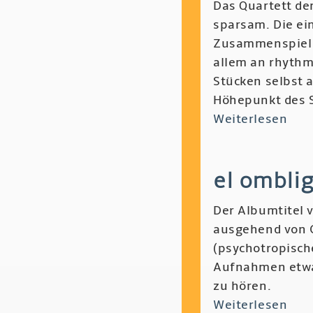
Das Quartett de
sparsam. Die ei
Zusammenspiel w
allem an rhythm
Stücken selbst a
Höhepunkt des 
Weiterlesen
übe
Ore
Amb
el omblig
Mar
Fell,
Der Albumtitel 
Will
ausgehend von C
Guth
(psychotropisch
Sa
Aufnahmen etwa
Sha
zu hören.
-
Weiterlesen
übe
Ogl