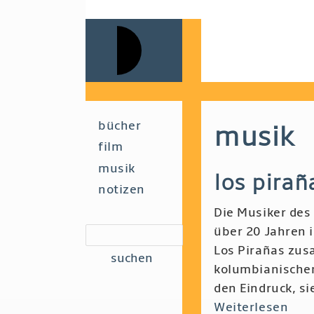
Skip
to
main
navigation
Main
bücher
musik
film
navigation
musik
los pira
notizen
Die Musiker des
über 20 Jahren
suchen
Los Pirañas zu
kolumbianische
den Eindruck, si
Weiterlesen
übe