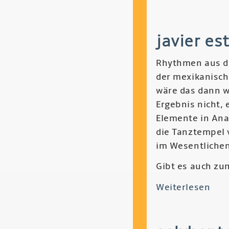
Tim
Dai
javier es
-
Rel
Rhythmen aus de
der mexikanisch
wäre das dann w
Ergebnis nicht, 
Elemente in Ana
die Tanztempel 
im Wesentlichen
Gibt es auch zu
Weiterlesen
übe
Javi
Est
-