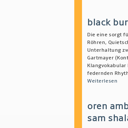
Los
Pir
black bu
-
Inf
Die eine sorgt f
Gol
Röhren, Quietsc
en
Unterhaltung zw
Ker
Gartmayer (Kont
Klangvokabular 
federnden Rhyth
Weiterlesen
übe
Blac
Bur
oren amba
Sou
Gen
sam shal