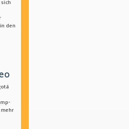
 sich
r
 in den
leo
gotá
amp-
a mehr