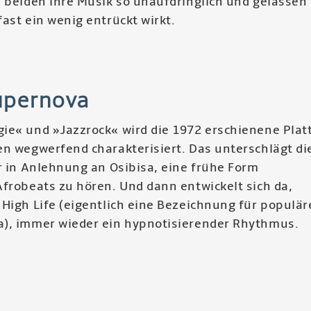
 beiden ihre Musik so unaufdringlich und gelassen 
ast ein wenig entrückt wirkt.
r
aga
supernova
ura
tesk
ie« und »Jazzrock« wird die 1972 erschienene Platt
en wegwerfend charakterisiert. Das unterschlägt di
r in Anlehnung an Osibisa, eine frühe Form
Afrobeats zu hören. Und dann entwickelt sich da,
High Life (eigentlich eine Bezeichnung für populär
), immer wieder ein hypnotisierender Rhythmus.
r
ss
ernova