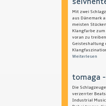
selvhente
Trib
Mit zwei Schlag
Pre
aus Dänemark an
meisten Stücken
Klangfarbe zum
voran zu treiben
Geisteshaltung 
Klangfaszinatio
Weiterlesen
übe
Sel
-
tomaga -
Mot
of
Die Schlagzeuger
Lar
verzerrter Beats
Bod
Industrial Musi