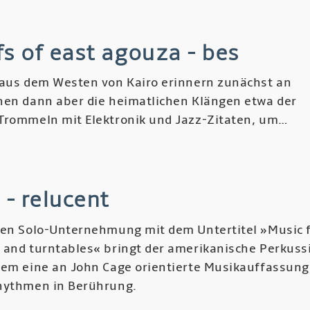
ligo
s of east agouza - bes
ción
 aus dem Westen von Kairo erinnern zunächst an
otrópica
hen dann aber die heimatlichen Klängen etwa der
Trommeln mit Elektronik und Jazz-Zitaten, um…
o
r
rfs
 - relucent
t
ten Solo-Unternehmung mit dem Untertitel »Music 
uza
 and turntables« bringt der amerikanische Perkuss
rem eine an John Cage orientierte Musikauffassung
hythmen in Berührung.
r