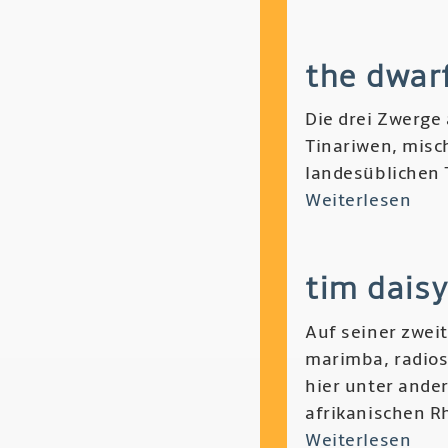
El
Day
Omb
the dwarf
-
Can
Die drei Zwerge
Psic
Tinariwen, misc
y
landesüblichen 
Jale
Weiterlesen
übe
The
Dwa
tim daisy
of
Eas
Auf seiner zwei
Ago
marimba, radios
-
hier unter ande
Bes
afrikanischen R
Weiterlesen
übe