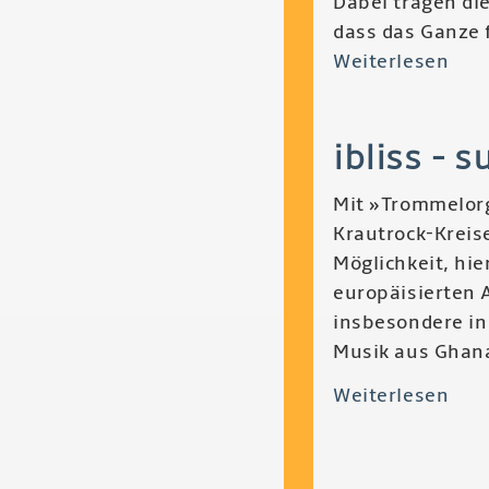
Dabei tragen die
dass das Ganze f
Weiterlesen
übe
Tom
-
ibliss - 
Fut
Gro
Mit »Trommelorg
Krautrock-Kreis
Möglichkeit, hie
europäisierten 
insbesondere in 
Musik aus Ghana
Weiterlesen
übe
Ibli
-
Sup