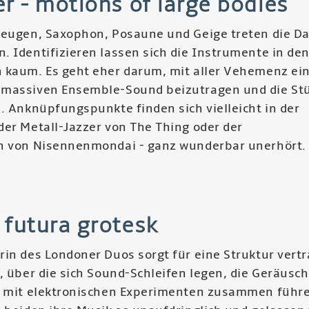
r - motions of large bodies
al
zeugen, Saxophon, Posaune und Geige treten die 
hispánico
. Identifizieren lassen sich die Instrumente in de
 kaum. Es geht eher darum, mit aller Vehemenz ei
 massiven Ensemble-Sound beizutragen und die St
. Anknüpfungspunkte finden sich vielleicht in der
der Metall-Jazzer von The Thing oder der
n von Nisennenmondai - ganz wunderbar unerhört.
r
vhenter
 futura grotesk
ions
in des Londoner Duos sorgt für eine Struktur vertr
ge
, über die sich Sound-Schleifen legen, die Geräusch
ies
c mit elektronischen Experimenten zusammen führ