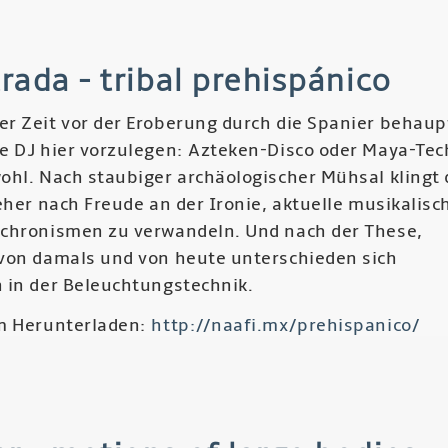
sy
trada - tribal prehispánico
ucent
r Zeit vor der Eroberung durch die Spanier behaup
e DJ hier vorzulegen: Azteken-Disco oder Maya-Te
ohl. Nach staubiger archäologischer Mühsal klingt 
eher nach Freude an der Ironie, aktuelle musikalisc
chronismen zu verwandeln. Und nach der These,
von damals und von heute unterschieden sich
 in der Beleuchtungstechnik.
m Herunterladen:
http://naafi.mx/prehispanico/
r
er
rada