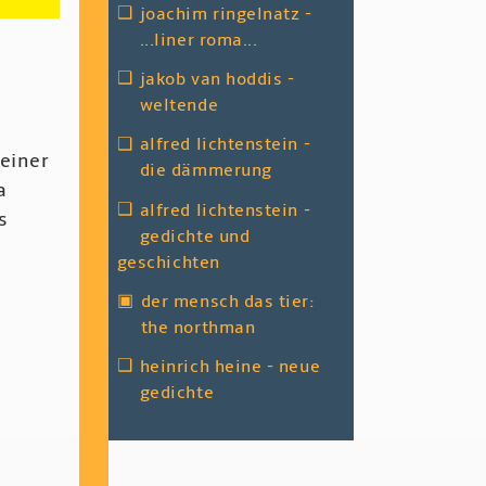
❑
joachim ringelnatz -
...liner roma...
❑
jakob van hoddis -
weltende
❑
alfred lichtenstein -
 einer
die dämmerung
a
❑
alfred lichtenstein -
s
gedichte und
m
geschichten
▣
der mensch das tier:
the northman
❑
heinrich heine - neue
gedichte