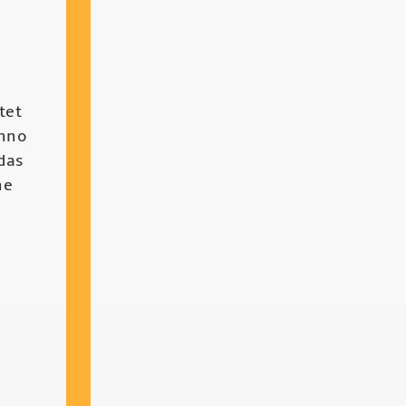
tet
chno
das
he