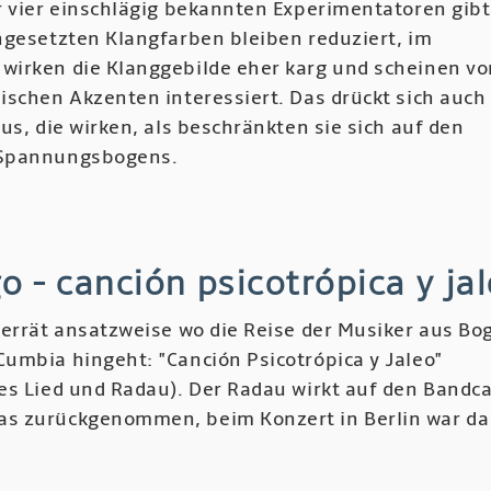
r vier einschlägig bekannten Experimentatoren gibt
ngesetzten Klangfarben bleiben reduziert, im
irken die Klanggebilde eher karg und scheinen vo
ischen Akzenten interessiert. Das drückt sich auch
us, die wirken, als beschränkten sie sich auf den
Spannungsbogens.
r
n
archi,
o - canción psicotrópica y ja
k
verrät ansatzweise wo die Reise der Musiker aus Bo
umbia hingeht: "Canción Psicotrópica y Jaleo"
rie,
es Lied und Radau). Der Radau wirkt auf den Bandc
m
s zurückgenommen, beim Konzert in Berlin war d
labi
r
on