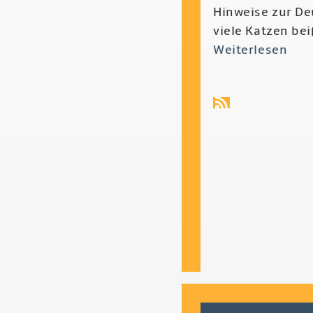
Hinweise zur De
viele Katzen bei
Weiterlesen
übe
Frie
Höld
-
Ged