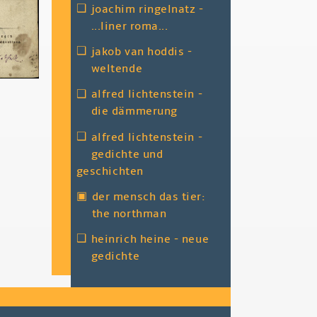
❑
joachim ringelnatz -
...liner roma...
❑
jakob van hoddis -
weltende
❑
alfred lichtenstein -
die dämmerung
❑
alfred lichtenstein -
gedichte und
geschichten
▣
der mensch das tier:
the northman
❑
heinrich heine - neue
gedichte