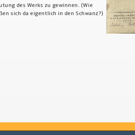
utung des Werks zu gewinnen. (Wie
ßen sich da eigentlich in den Schwanz?)
r
drich
erlin
ichte