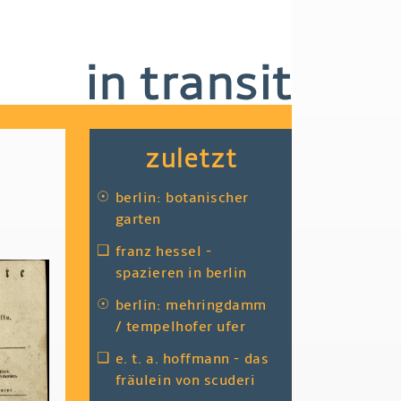
in transit
zuletzt
☉
berlin: botanischer
garten
❑
franz hessel -
spazieren in berlin
☉
berlin: mehringdamm
/ tempelhofer ufer
❑
e. t. a. hoffmann - das
fräulein von scuderi