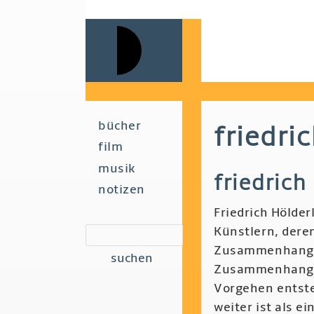
Skip
to
main
navigation
Main
bücher
friedri
film
navigation
musik
friedrich
notizen
Friedrich Hölder
Künstlern, dere
suchen
Zusammenhangs 
Zusammenhang d
Vorgehen entsteh
weiter ist als e