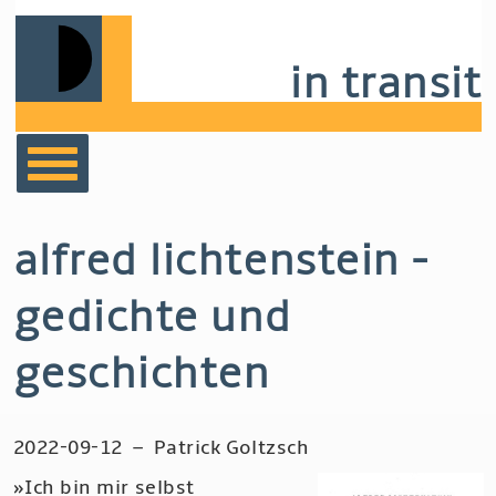
Skip
to
in transit
main
navigation
bücher
alfred lichtenstein -
film
gedichte und
musik
geschichten
notizen
2022-09-12
–
Patrick Goltzsch
»Ich bin mir selbst