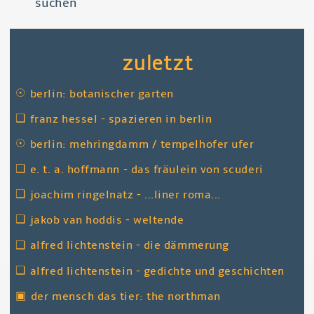
zuletzt
☉
berlin: botanischer garten
❑
franz hessel - spazieren in berlin
☉
berlin: mehringdamm / tempelhofer ufer
❑
e. t. a. hoffmann - das fräulein von scuderi
❑
joachim ringelnatz - ...liner roma...
❑
jakob van hoddis - weltende
❑
alfred lichtenstein - die dämmerung
❑
alfred lichtenstein - gedichte und geschichten
▣
der mensch das tier: the northman